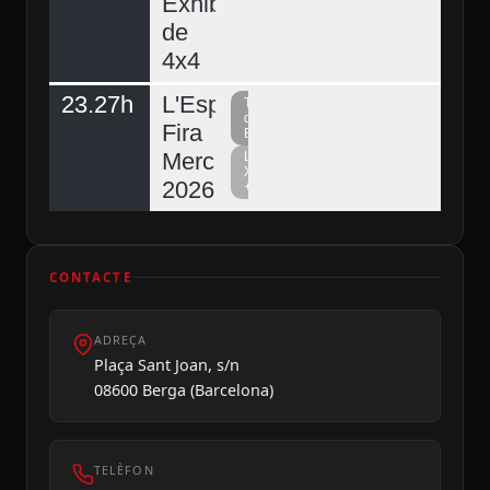
Exhibició
de
4x4
23.27h
L'Espunyola,
Televisió
del
Fira
Berguedà
Mercat
La
Xarxa
2026
+
CONTACTE
ADREÇA
Plaça Sant Joan, s/n
08600 Berga (Barcelona)
TELÈFON