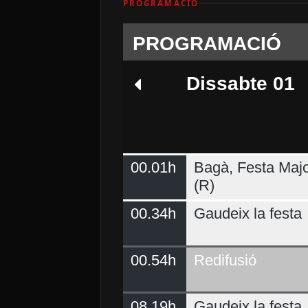
PROGRAMACIÓ
PROGRAMACIÓ
Dissabte 01
00.01h
Bagà, Festa Majo
Dimarts 04
(R)
00.34h
Gaudeix la festa
00.54h
Redifusió
08.19h
Gaudeix la festa