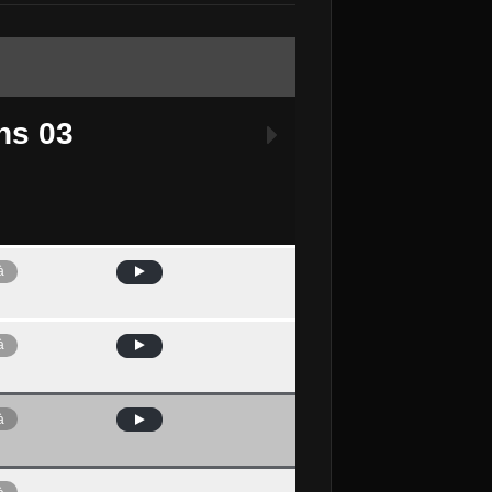
ns 03
à
Avui
à
à