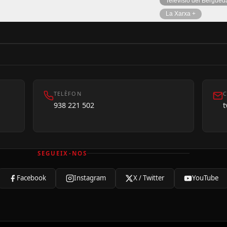
Televisió del Bergued
La Xarxa +
TELÈFON
C
938 221 502
SEGUEIX-NOS
Facebook
Instagram
X / Twitter
YouTube