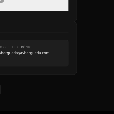
à
ORREU ELECTRÒNIC
tvbergueda@tvbergueda.com