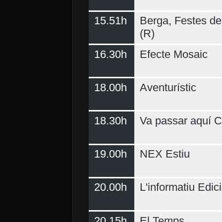
15.51h
Berga, Festes del
(R)
16.30h
Efecte Mosaic
18.00h
Aventurístic
18.30h
Va passar aquí C
19.00h
NEX Estiu
20.00h
L'informatiu Edici
20.15h
El Temps