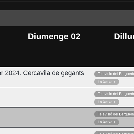
Diumenge 02
Dillu
r 2024. Cercavila de gegants
Televisió del Bergued
Dimecres 05
Ahir
La Xarxa +
Televisió del Bergued
La Xarxa +
Televisió del Bergued
La Xarxa +