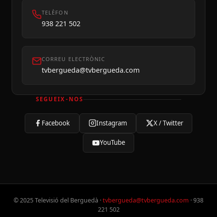
TELÈFON
938 221 502
CORREU ELECTRÒNIC
tvbergueda@tvbergueda.com
SEGUEIX-NOS
Facebook
Instagram
X / Twitter
YouTube
© 2025 Televisió del Berguedà ·
tvbergueda@tvbergueda.com
· 938
221 502