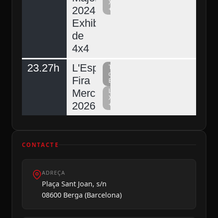
Xarxa
2024.
+
Exhibició
de
4x4
23.27h
L'Espunyola,
Televisió
del
Fira
Berguedà
Mercat
La
Xarxa
2026
+
CONTACTE
ADREÇA
Plaça Sant Joan, s/n
08600 Berga (Barcelona)