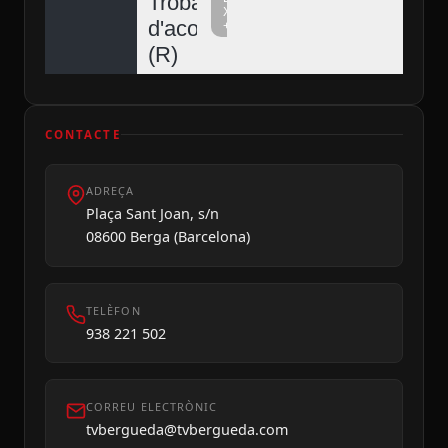
Trobada
Xarxa
d'acordionistes
+
Diumenge 09
(R)
CONTACTE
ADREÇA
Plaça Sant Joan, s/n
08600 Berga (Barcelona)
TELÈFON
938 221 502
CORREU ELECTRÒNIC
tvbergueda@tvbergueda.com