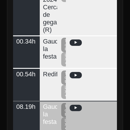
Cercavila
de
gegants
(R)
00.34h
Gaudeix
Televisió
del
la
Berguedà
festa
La
Xarxa
+
00.54h
Redifusió
Televisió
del
Berguedà
La
Xarxa
+
08.19h
Gaudeix
Televisió
del
la
Berguedà
festa
La
Xarxa
+