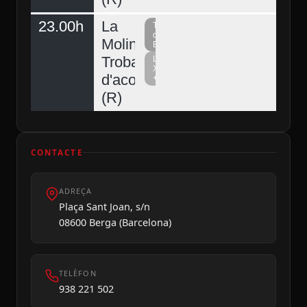
23.00h
La
Televisió
del
Molina,
Berguedà
Trobada
La
Xarxa
d'acordionistes
+
Diumenge 09
(R)
CONTACTE
ADREÇA
Plaça Sant Joan, s/n
08600 Berga (Barcelona)
TELÈFON
938 221 502