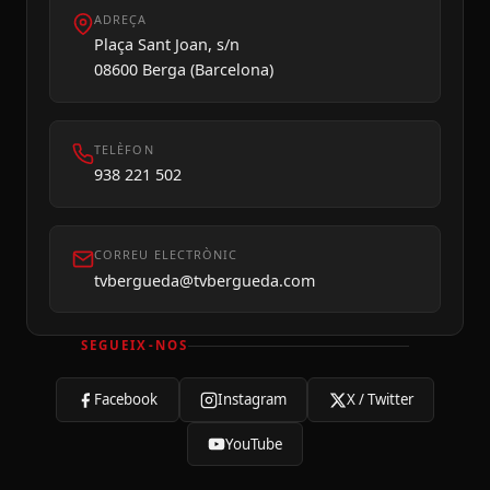
ADREÇA
Plaça Sant Joan, s/n
08600 Berga (Barcelona)
TELÈFON
938 221 502
CORREU ELECTRÒNIC
tvbergueda@tvbergueda.com
SEGUEIX-NOS
Facebook
Instagram
X / Twitter
YouTube