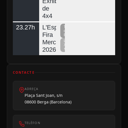
Exhibició
de
4x4
23.27h
L'Espunyola,
Televisió
del
Fira
Berguedà
Mercat
La
Xarxa
2026
+
CONTACTE
ADREÇA
Plaça Sant Joan, s/n
08600 Berga (Barcelona)
TELÈFON