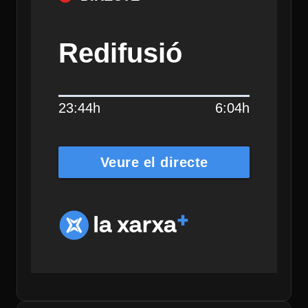
Redifusió
23:44h
6:04h
Veure el directe