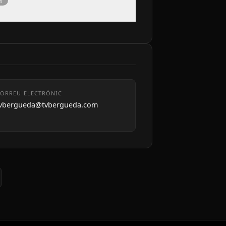
à
ORREU ELECTRÒNIC
tvbergueda@tvbergueda.com