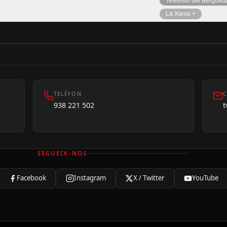
Televisió del Bergued
La Xarxa +
TELÈFON
C
938 221 502
SEGUEIX-NOS
Facebook
Instagram
X / Twitter
YouTube