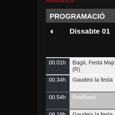
PROGRAMACIÓ
PROGRAMACIÓ
Dissabte 01
00.01h
Bagà, Festa Majo
Dimarts 04
(R)
00.34h
Gaudeix la festa
00.54h
Redifusió
08.19h
Gaudeix la festa