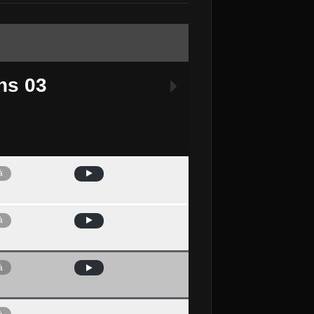
ns 03
à
Avui
à
à