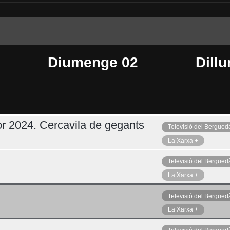
Diumenge 02
Dillu
r 2024. Cercavila de gegants
Televisió del Bergued
Dimecres 05
Ahir
La Xarxa +
Televisió del Bergued
La Xarxa +
Televisió del Bergued
La Xarxa +