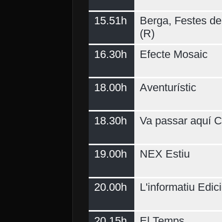
15.51h
Berga, Festes del
(R)
16.30h
Efecte Mosaic
18.00h
Aventurístic
18.30h
Va passar aquí C
19.00h
NEX Estiu
20.00h
L'informatiu Edici
20.15h
El Temps