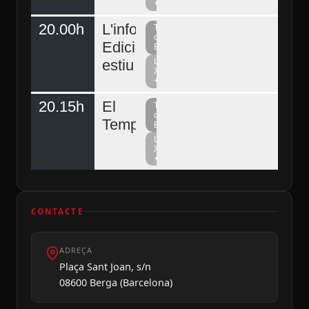
+
20.00h
L'informatiu
Televisió
del
Edició
Berguedà
estiu
La
Xarxa
+
20.15h
El
Televisió
del
Temps
Berguedà
La
Xarxa
+
CONTACTE
ADREÇA
Plaça Sant Joan, s/n
08600 Berga (Barcelona)