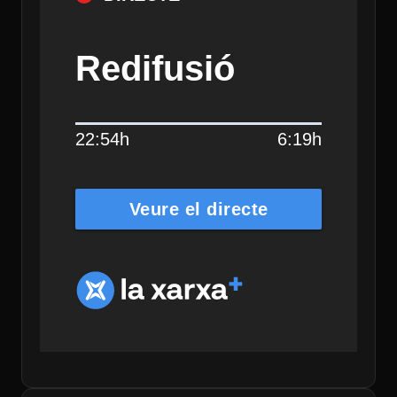
Redifusió
22:54h
6:19h
Veure el directe