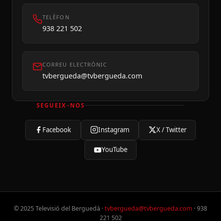
TELÈFON
938 221 502
CORREU ELECTRÒNIC
tvbergueda@tvbergueda.com
SEGUEIX-NOS
Facebook
Instagram
X / Twitter
YouTube
© 2025 Televisió del Berguedà ·
tvbergueda@tvbergueda.com
· 938
221 502