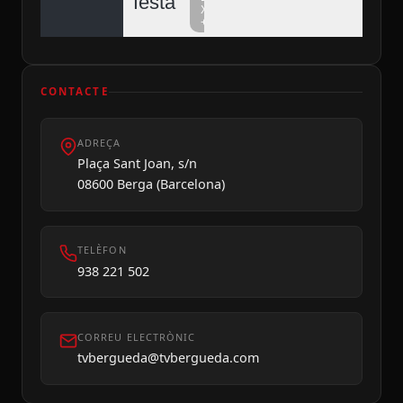
festa
Xarxa
+
CONTACTE
ADREÇA
Dilluns 10
Plaça Sant Joan, s/n
08600 Berga (Barcelona)
TELÈFON
938 221 502
CORREU ELECTRÒNIC
tvbergueda@tvbergueda.com