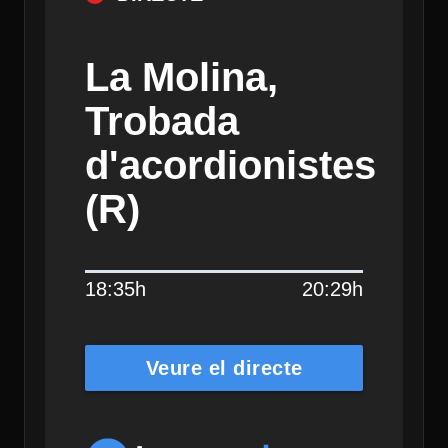
La Molina,
Trobada
d'acordionistes
(R)
18:35h
20:29h
Veure el directe