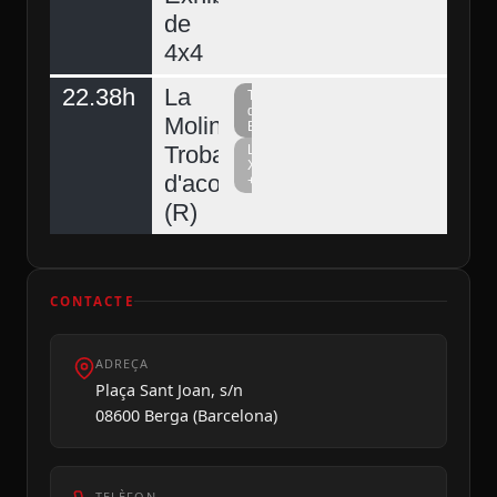
de
4x4
22.38h
La
Televisió
del
Molina,
Berguedà
Trobada
La
Xarxa
d'acordionistes
+
(R)
CONTACTE
ADREÇA
Plaça Sant Joan, s/n
08600 Berga (Barcelona)
TELÈFON