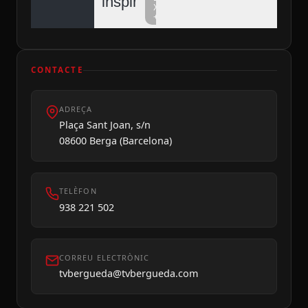
inspiren
Xarxa
+
CONTACTE
ADREÇA
Dilluns 10
Plaça Sant Joan, s/n
08600 Berga (Barcelona)
TELÈFON
938 221 502
CORREU ELECTRÒNIC
tvbergueda@tvbergueda.com