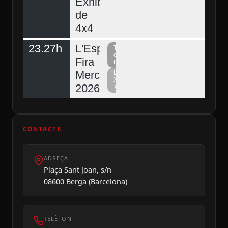
Exhibició
de
4x4
23.27h
L'Espunyola,
Televisió
del
Fira
Berguedà
Mercat
La
Xarxa
2026
+
CONTACTE
ADREÇA
Plaça Sant Joan, s/n
08600 Berga (Barcelona)
TELÈFON