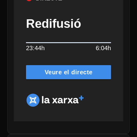
Redifusió
23:44h
6:04h
Veure el directe