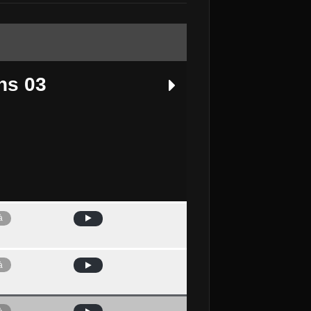
ns 03
à
Avui
à