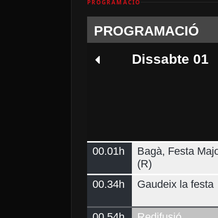
PROGRAMACIÓ
PROGRAMACIÓ
Dissabte 01
00.01h
Bagà, Festa Majo
Dimarts 04
(R)
00.34h
Gaudeix la festa
00.54h
Redifusió