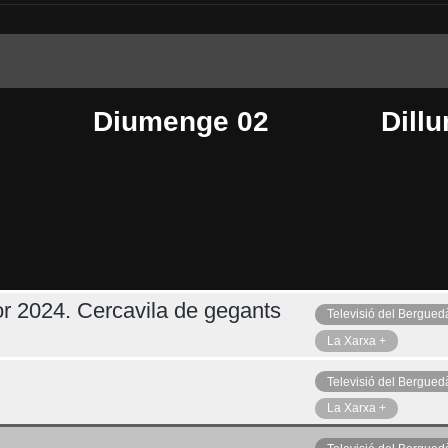
Diumenge 02
Dillu
r 2024. Cercavila de gegants
Televisió del Bergued
Dimecres 05
Ahir
La Xarxa +
Televisió del Bergued
La Xarxa +