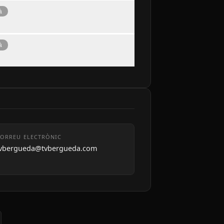
à
à
ORREU ELECTRÒNIC
tvbergueda@tvbergueda.com