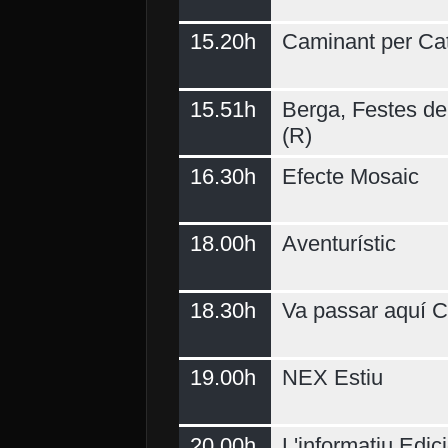
15.20h
Caminant per Ca
15.51h
Berga, Festes del
(R)
16.30h
Efecte Mosaic
18.00h
Aventurístic
18.30h
Va passar aquí C
19.00h
NEX Estiu
20.00h
L'informatiu Edici