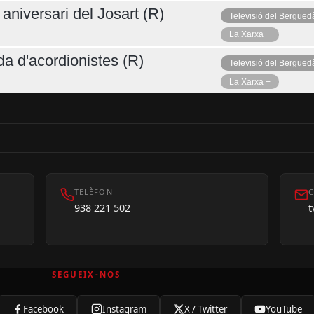
aniversari del Josart (R)
Televisió del Bergued
La Xarxa +
da d'acordionistes (R)
Televisió del Bergued
La Xarxa +
TELÈFON
C
938 221 502
SEGUEIX-NOS
Facebook
Instagram
X / Twitter
YouTube