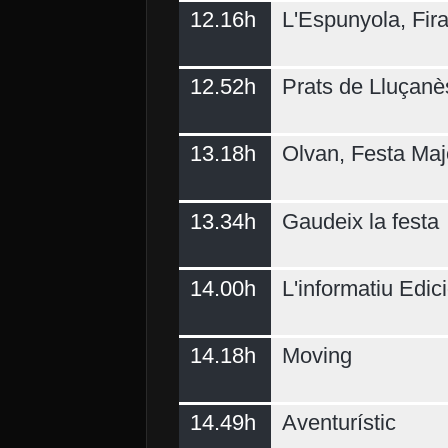
12.16h
L'Espunyola, Fir
12.52h
Prats de Lluçanè
13.18h
Olvan, Festa Maj
13.34h
Gaudeix la festa
14.00h
L'informatiu Edici
14.18h
Moving
14.49h
Aventurístic