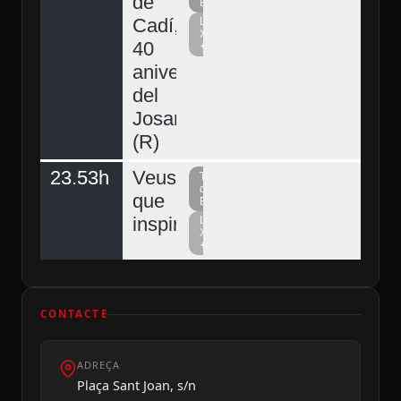
de
Berguedà
Cadí,
La
Xarxa
40
+
aniversari
del
Josart
(R)
23.53h
Veus
Televisió
del
que
Berguedà
inspiren
La
Xarxa
+
CONTACTE
ADREÇA
Plaça Sant Joan, s/n