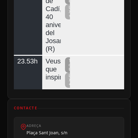
de
Berguedà
Cadí,
La
Xarxa
40
+
aniversari
del
Josart
(R)
23.53h
Veus
Televisió
del
que
Berguedà
inspiren
La
Xarxa
+
CONTACTE
ADREÇA
Plaça Sant Joan, s/n