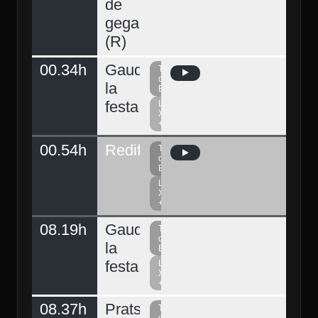
de
gegants
(R)
00.34h
Gaudeix
Televisió
del
la
Berguedà
festa
La
Xarxa
+
00.54h
Redifusió
Televisió
del
Berguedà
La
Xarxa
+
08.19h
Gaudeix
Televisió
del
la
Berguedà
festa
La
Xarxa
+
08.37h
Prats
Televisió