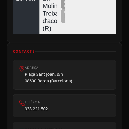
del
Molina,
Berguedà
Trobada
La
Xarxa
d'acordionistes
+
Diumenge 09
(R)
CONTACTE
ADREÇA
Plaça Sant Joan, s/n
08600 Berga (Barcelona)
TELÈFON
938 221 502