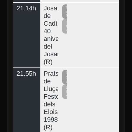
21.14h
Josa
Televisió
del
de
Berguedà
Cadí,
La
Xarxa
40
+
aniversari
del
Josart
(R)
21.55h
Prats
Televisió
del
de
Berguedà
Lluçanès,
La
Xarxa
Festes
+
dels
Elois
1998
(R)
Demà