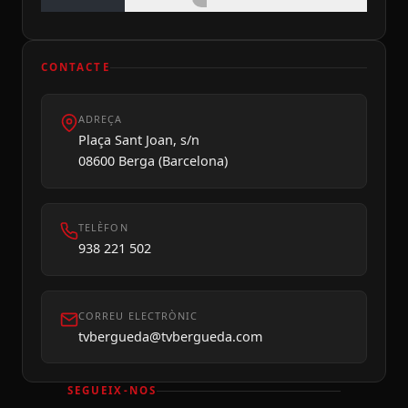
CONTACTE
ADREÇA
Plaça Sant Joan, s/n
08600 Berga (Barcelona)
Divendres 07
TELÈFON
938 221 502
CORREU ELECTRÒNIC
tvbergueda@tvbergueda.com
SEGUEIX-NOS