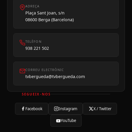
ADREÇA
Plaça Sant Joan, s/n
08600 Berga (Barcelona)
TELÈFON
938 221 502
CORREU ELECTRÒNIC
tvbergueda@tvbergueda.com
SEGUEIX-NOS
Facebook
Instagram
X / Twitter
YouTube