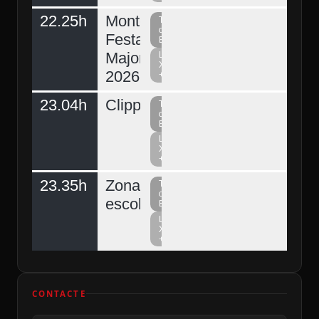
22.25h
Montclar,
Televisió
del
Festa
Berguedà
Major
La
Xarxa
2026
+
23.04h
Clipping
Televisió
del
Berguedà
La
Xarxa
+
23.35h
Zona
Televisió
del
escolar
Berguedà
La
Xarxa
+
CONTACTE