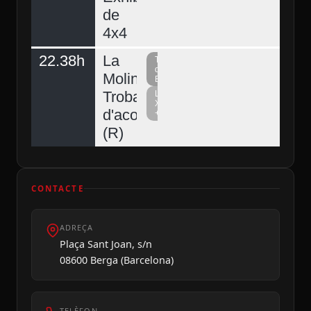
de
4x4
22.38h
La
Televisió
del
Molina,
Berguedà
Trobada
La
Xarxa
d'acordionistes
+
(R)
CONTACTE
ADREÇA
Plaça Sant Joan, s/n
08600 Berga (Barcelona)
TELÈFON