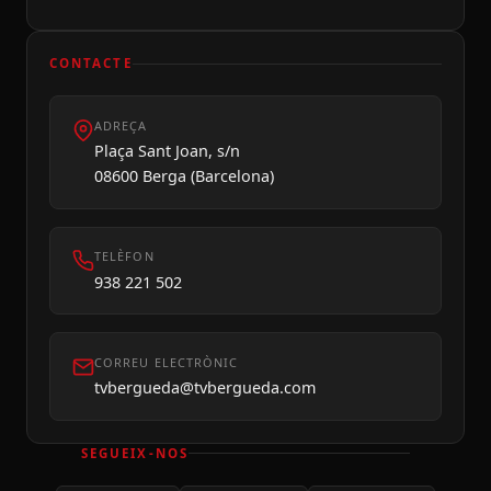
CONTACTE
ADREÇA
Dilluns 10
Plaça Sant Joan, s/n
08600 Berga (Barcelona)
TELÈFON
938 221 502
CORREU ELECTRÒNIC
tvbergueda@tvbergueda.com
SEGUEIX-NOS