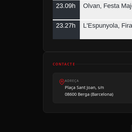
23.09h
Olvan, Festa Maj
23.27h
L'Espunyola, Fir
CONTACTE
ADREÇA
Plaça Sant Joan, s/n
08600 Berga (Barcelona)