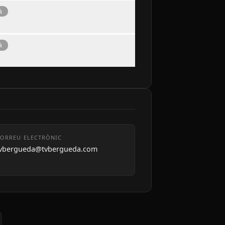
à
à
ORREU ELECTRÒNIC
tvbergueda@tvbergueda.com