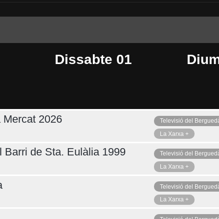
Dissabte 01
Dium
a Mercat 2026
Televisió del Bergued
Dimarts 04
Ahir
La Xarxa +
 Barri de Sta. Eulàlia 1999
Televisió del Bergued
La Xarxa +
a
Televisió del Bergued
La Xarxa +