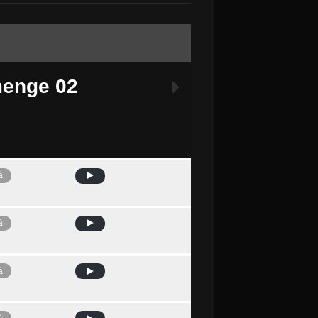
enge 02
à
Avui
à
à