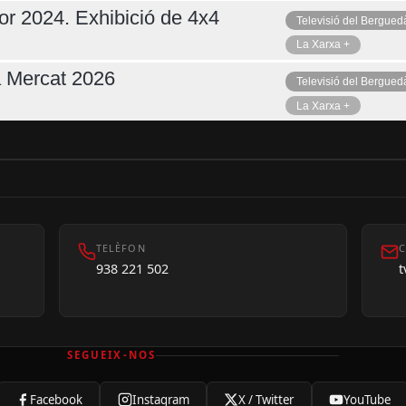
or 2024. Exhibició de 4x4
Televisió del Bergued
La Xarxa +
a Mercat 2026
Televisió del Bergued
La Xarxa +
TELÈFON
C
938 221 502
SEGUEIX-NOS
Facebook
Instagram
X / Twitter
YouTube