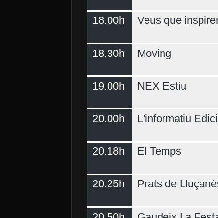
18.00h
Veus que inspire
18.30h
Moving
19.00h
NEX Estiu
20.00h
L'informatiu Edici
20.18h
El Temps
20.25h
Prats de Lluçanè
20.50h
Gaudeix La Fest