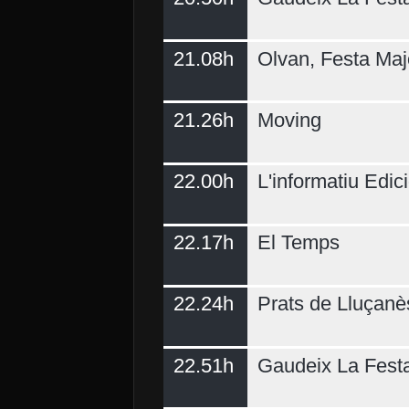
21.08h
Olvan, Festa Maj
21.26h
Moving
22.00h
L'informatiu Edici
22.17h
El Temps
22.24h
Prats de Lluçanè
22.51h
Gaudeix La Fest