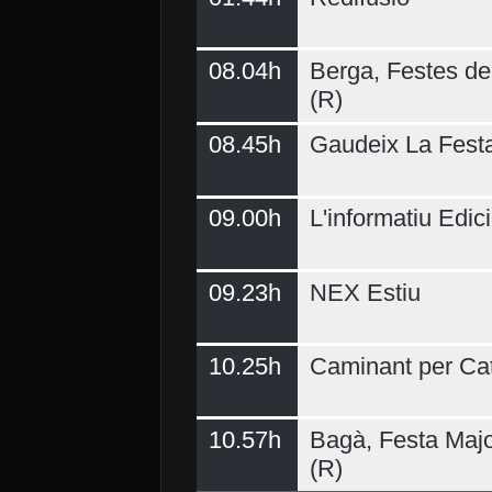
08.04h
Berga, Festes del
(R)
08.45h
Gaudeix La Fest
09.00h
L'informatiu Edici
09.23h
NEX Estiu
10.25h
Caminant per Ca
10.57h
Bagà, Festa Majo
(R)