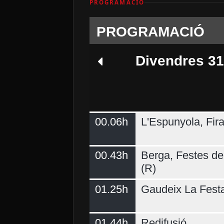
PROGRAMACIÓ
PROGRAMACIÓ
Divendres 31
00.06h
L'Espunyola, Fir
Dilluns 03
00.43h
Berga, Festes del
(R)
01.25h
Gaudeix La Fest
01.44h
Redifusió