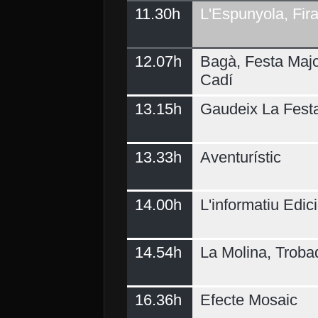
11.30h
L'Espunyola, Fir
12.07h
Bagà, Festa Majo
Cadí
13.15h
Gaudeix La Fest
13.33h
Aventurístic
14.00h
L'informatiu Edici
14.54h
La Molina, Troba
16.36h
Efecte Mosaic