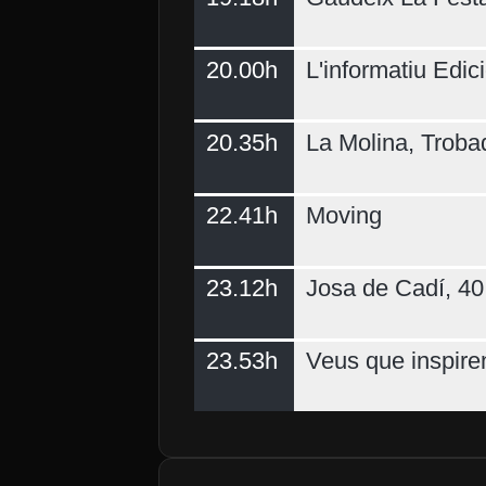
20.00h
L'informatiu Edici
20.35h
La Molina, Troba
22.41h
Moving
23.12h
Josa de Cadí, 40 
23.53h
Veus que inspire