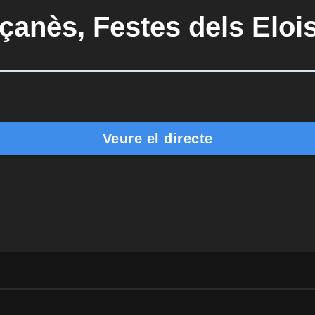
çanès, Festes dels Eloi
Veure el directe