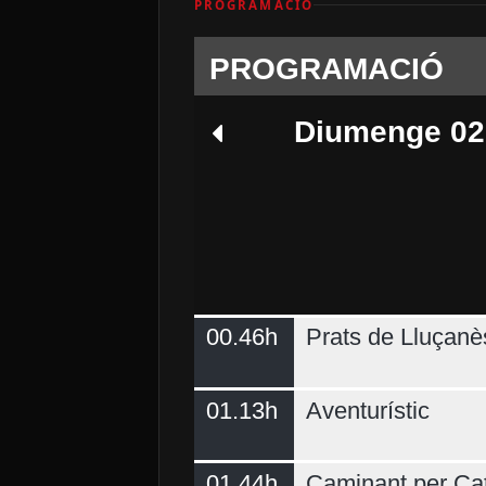
PROGRAMACIÓ
PROGRAMACIÓ
Diumenge 02
00.46h
Prats de Lluçanè
Dimecres 05
01.13h
Aventurístic
01.44h
Caminant per Ca