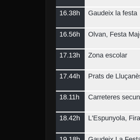
16.38h
Gaudeix la festa
16.56h
Olvan, Festa Maj
17.13h
Zona escolar
17.44h
Prats de Lluçanè
18.11h
Carreteres secun
18.42h
L'Espunyola, Fir
19.18h
Gaudeix La Fest