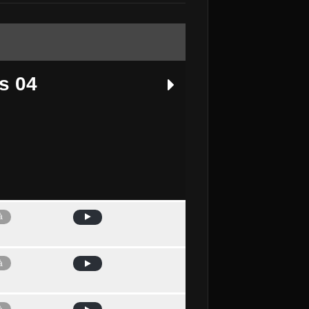
s 04
à
Avui
à