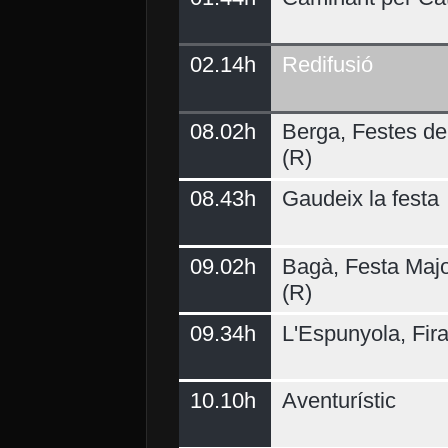
02.14h
Redifusió
Demà
08.02h
Berga, Festes del
(R)
08.43h
Gaudeix la festa
09.02h
Bagà, Festa Majo
(R)
09.34h
L'Espunyola, Fir
10.10h
Aventurístic