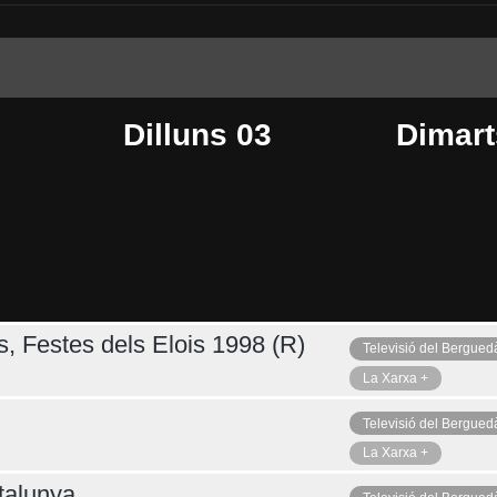
Dilluns 03
Dimart
s, Festes dels Elois 1998 (R)
Televisió del Bergued
Dijous 06
Ahir
La Xarxa +
Televisió del Bergued
La Xarxa +
talunya