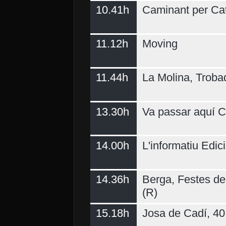
10.41h
Caminant per Ca
11.12h
Moving
11.44h
La Molina, Troba
13.30h
Va passar aquí C
14.00h
L'informatiu Edici
14.36h
Berga, Festes del
(R)
15.18h
Josa de Cadí, 40 