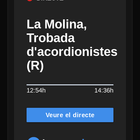
La Molina,
Trobada
d'acordionistes
(R)
12:54h
14:36h
Veure el directe