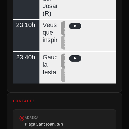
Josart
(R)
23.10h
Veus
Televisió
del
que
Berguedà
inspiren
La
Xarxa
+
23.40h
Gaudeix
Televisió
del
la
Berguedà
festa
La
Xarxa
+
CONTACTE
ADREÇA
Plaça Sant Joan, s/n