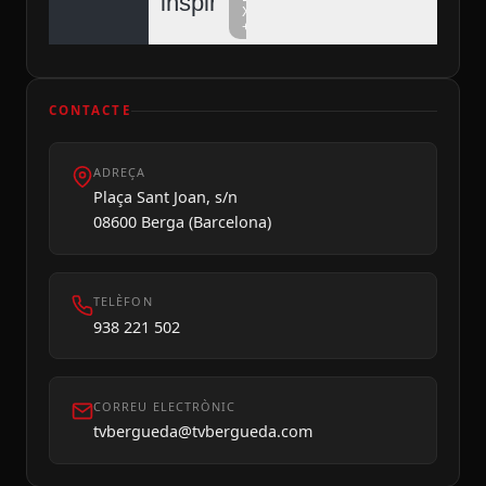
inspiren
Xarxa
+
CONTACTE
ADREÇA
Dilluns 10
Plaça Sant Joan, s/n
08600 Berga (Barcelona)
TELÈFON
938 221 502
CORREU ELECTRÒNIC
tvbergueda@tvbergueda.com