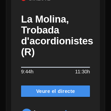
La Molina,
Trobada
d'acordionistes
(R)
9:44h
11:30h
Veure el directe