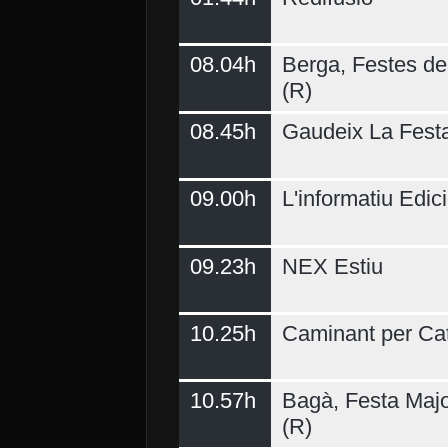
08.04h
Berga, Festes del
(R)
08.45h
Gaudeix La Fest
09.00h
L'informatiu Edici
09.23h
NEX Estiu
10.25h
Caminant per Ca
10.57h
Bagà, Festa Majo
(R)