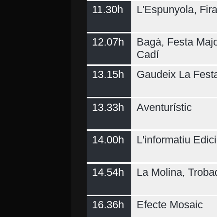
11.30h
L'Espunyola, Fir
12.07h
Bagà, Festa Majo
Cadí
13.15h
Gaudeix La Fest
13.33h
Aventurístic
14.00h
L'informatiu Edici
14.54h
La Molina, Troba
16.36h
Efecte Mosaic