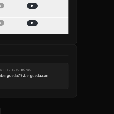
à
à
ORREU ELECTRÒNIC
tvbergueda@tvbergueda.com