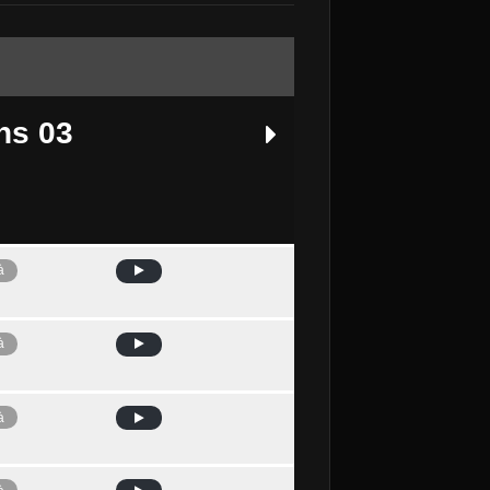
ns 03
à
emà
à
à