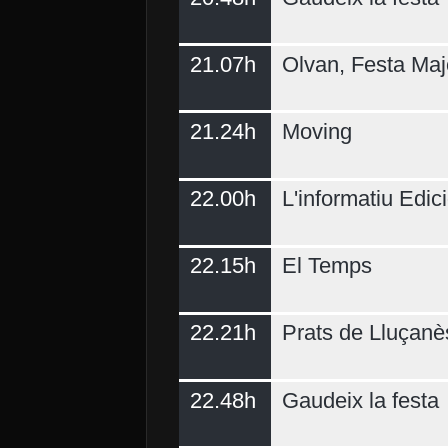
21.07h
Olvan, Festa Maj
21.24h
Moving
22.00h
L'informatiu Edici
22.15h
El Temps
22.21h
Prats de Lluçanè
22.48h
Gaudeix la festa