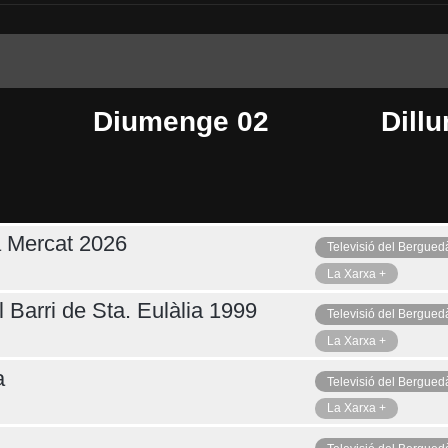
Diumenge 02
Dillu
a Mercat 2026
Televisió del Bergued
Ahir
Avui
D
La Xarxa +
 Barri de Sta. Eulàlia 1999
Televisió del Bergued
La Xarxa +
a
Televisió del Bergued
La Xarxa +