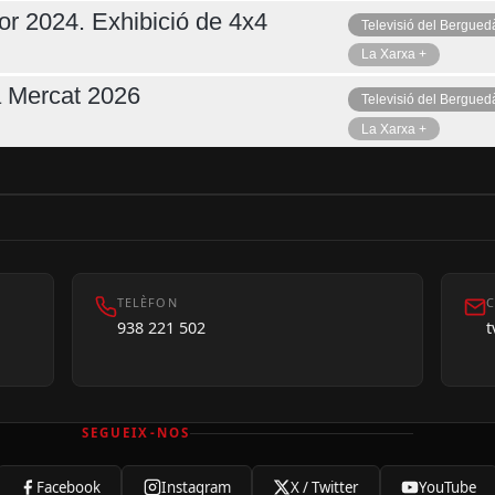
or 2024. Exhibició de 4x4
Televisió del Bergued
La Xarxa +
a Mercat 2026
Televisió del Bergued
La Xarxa +
TELÈFON
C
938 221 502
SEGUEIX-NOS
Facebook
Instagram
X / Twitter
YouTube