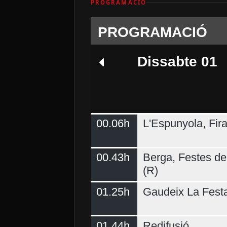
PROGRAMACIÓ
PROGRAMACIÓ
Dissabte 01
00.06h
L'Espunyola, Fir
Dimarts 04
00.43h
Berga, Festes del
(R)
01.25h
Gaudeix La Fest
01.44h
Redifusió