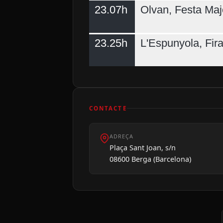
23.07h
Olvan, Festa Maj
23.25h
L'Espunyola, Fir
CONTACTE
ADREÇA
Plaça Sant Joan, s/n
08600 Berga (Barcelona)