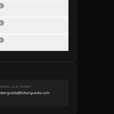
à
à
à
ORREU ELECTRÒNIC
tvbergueda@tvbergueda.com