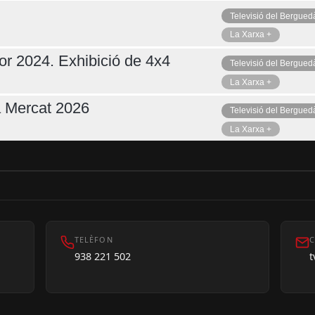
Televisió del Bergued
La Xarxa +
or 2024. Exhibició de 4x4
Televisió del Bergued
La Xarxa +
a Mercat 2026
Televisió del Bergued
La Xarxa +
TELÈFON
C
938 221 502