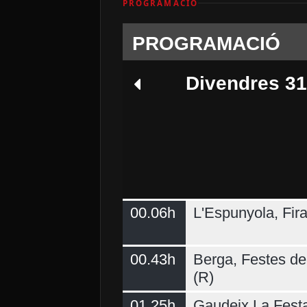
PROGRAMACIÓ
PROGRAMACIÓ
Divendres 31
00.06h
L'Espunyola, Fir
Dilluns 03
00.43h
Berga, Festes del
(R)
01.25h
Gaudeix La Fest