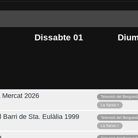
Dissabte 01
Dium
a Mercat 2026
Televisió del Bergued
Dimarts 04
Ahir
La Xarxa +
 Barri de Sta. Eulàlia 1999
Televisió del Bergued
La Xarxa +
a