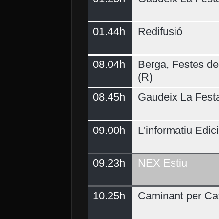
01.44h
Redifusió
Demà
08.04h
Berga, Festes del
(R)
08.45h
Gaudeix La Fest
09.00h
L'informatiu Edici
09.23h
NEX Estiu
10.25h
Caminant per Ca