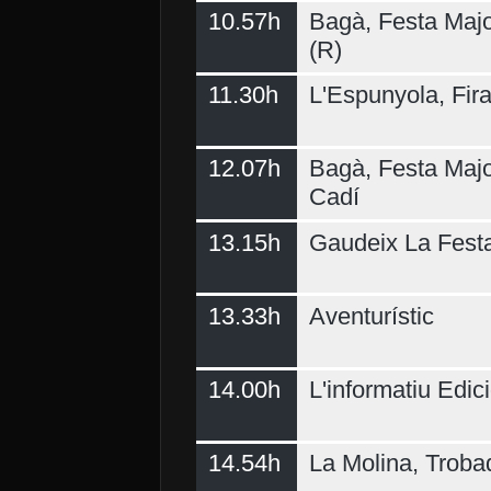
10.57h
Bagà, Festa Majo
(R)
11.30h
L'Espunyola, Fir
12.07h
Bagà, Festa Majo
Cadí
13.15h
Gaudeix La Fest
13.33h
Aventurístic
14.00h
L'informatiu Edici
14.54h
La Molina, Troba