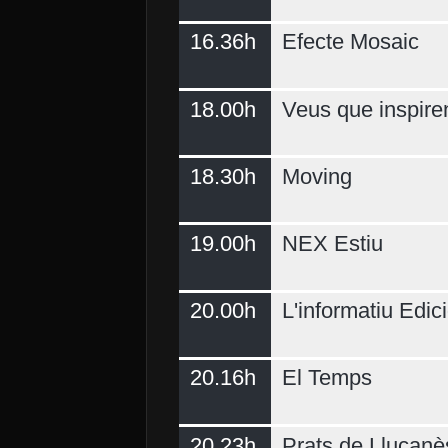
16.36h
Efecte Mosaic
18.00h
Veus que inspire
18.30h
Moving
19.00h
NEX Estiu
20.00h
L'informatiu Edici
20.16h
El Temps
20.23h
Prats de Lluçanè