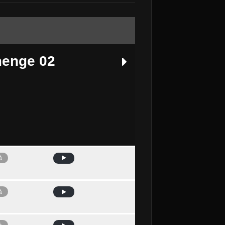
enge 02
à
Avui
à