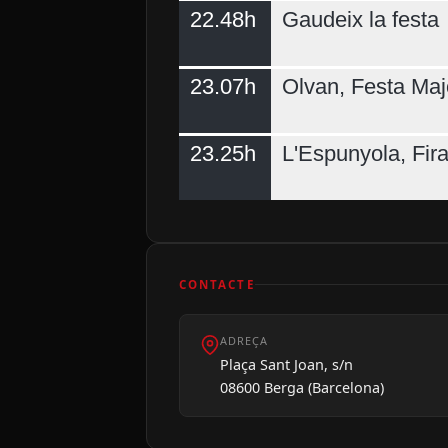
22.48h
Gaudeix la festa
23.07h
Olvan, Festa Maj
23.25h
L'Espunyola, Fir
CONTACTE
ADREÇA
Plaça Sant Joan, s/n
08600 Berga (Barcelona)