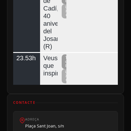
de
Berguedà
Cadí,
La
Xarxa
40
+
aniversari
del
Josart
(R)
23.53h
Veus
Televisió
del
que
Berguedà
inspiren
La
Xarxa
+
CONTACTE
ADREÇA
Plaça Sant Joan, s/n