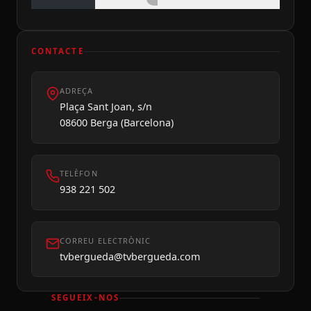
CONTACTE
ADREÇA
Plaça Sant Joan, s/n
08600 Berga (Barcelona)
Divendres 07
TELÈFON
938 221 502
CORREU ELECTRÒNIC
tvbergueda@tvbergueda.com
SEGUEIX-NOS