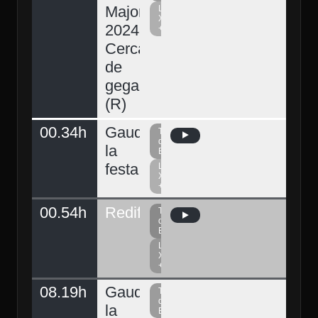
Major
La
Xarxa
2024.
+
Cercavila
de
gegants
(R)
00.34h
Gaudeix
Televisió
del
la
Berguedà
festa
La
Xarxa
+
00.54h
Redifusió
Televisió
del
Berguedà
La
Xarxa
+
08.19h
Gaudeix
Televisió
del
la
Berguedà