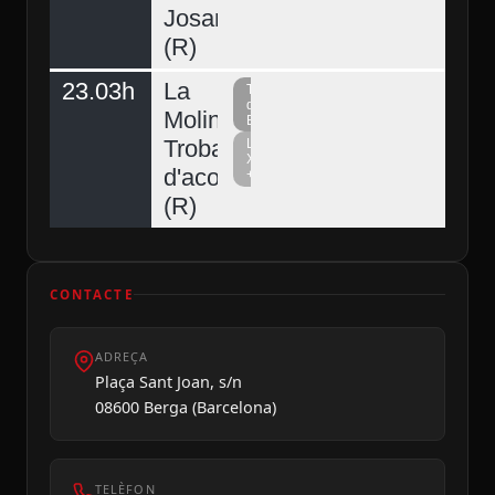
Josart
(R)
23.03h
La
Televisió
del
Molina,
Berguedà
Trobada
La
Xarxa
d'acordionistes
+
Diumenge 09
(R)
CONTACTE
ADREÇA
Plaça Sant Joan, s/n
08600 Berga (Barcelona)
TELÈFON