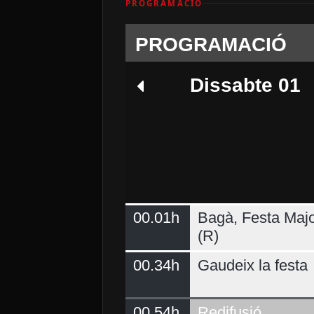
PROGRAMACIÓ
PROGRAMACIÓ
Dissabte 01
00.01h
Bagà, Festa Majo
Dimarts 04
(R)
00.34h
Gaudeix la festa
00.54h
Redifusió