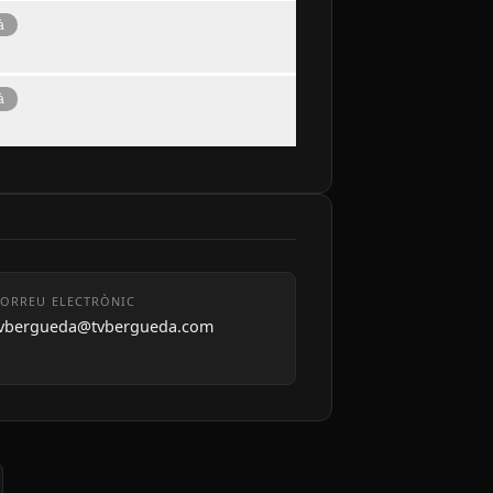
à
à
ORREU ELECTRÒNIC
tvbergueda@tvbergueda.com