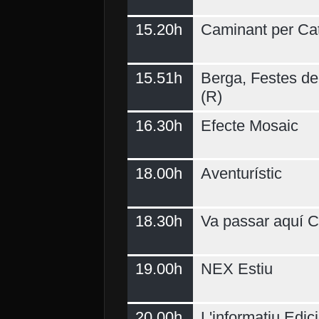
15.20h
Caminant per Ca
15.51h
Berga, Festes del
(R)
16.30h
Efecte Mosaic
18.00h
Aventurístic
18.30h
Va passar aquí C
19.00h
NEX Estiu
20.00h
L'informatiu Edici