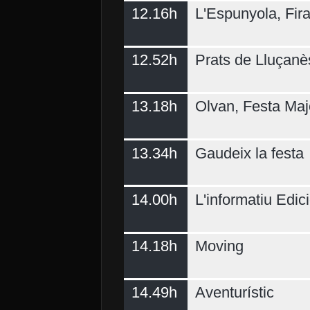
12.16h
L'Espunyola, Fir
12.52h
Prats de Lluçanè
13.18h
Olvan, Festa Maj
13.34h
Gaudeix la festa
14.00h
L'informatiu Edici
14.18h
Moving
14.49h
Aventurístic