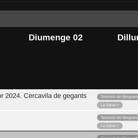
Diumenge 02
Dillu
r 2024. Cercavila de gegants
Televisió del Bergued
Dimecres 05
Ahir
La Xarxa +
Televisió del Bergued
La Xarxa +