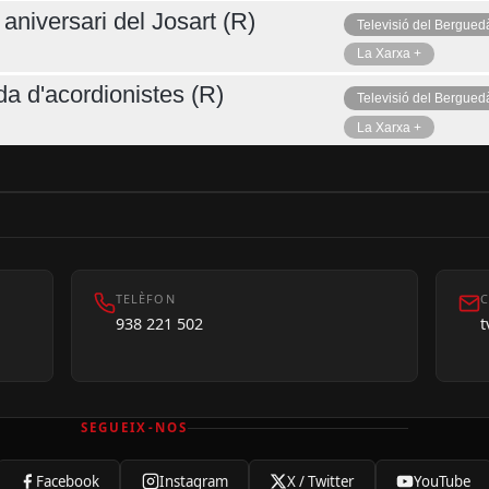
aniversari del Josart (R)
Televisió del Bergued
La Xarxa +
da d'acordionistes (R)
Televisió del Bergued
La Xarxa +
TELÈFON
C
938 221 502
SEGUEIX-NOS
Facebook
Instagram
X / Twitter
YouTube