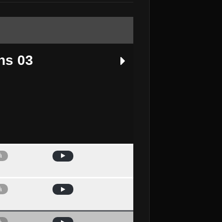
ns 03
à
Avui
à