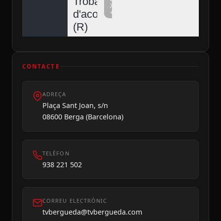
Trobada
Xarxa
d'acordionistes
+
Diumenge 09
(R)
CONTACTE
ADREÇA
Plaça Sant Joan, s/n
08600 Berga (Barcelona)
TELÈFON
938 221 502
CORREU ELECTRÒNIC
tvbergueda@tvbergueda.com