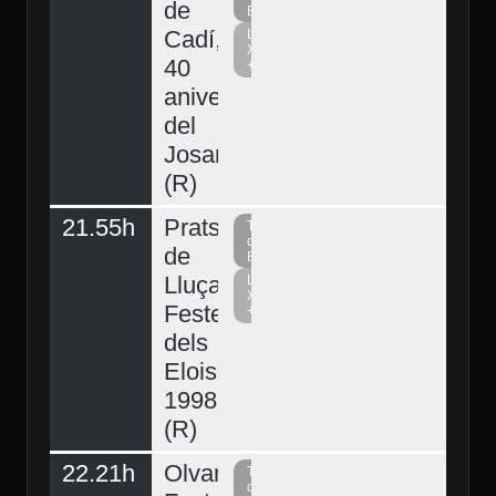
de
Berguedà
Cadí,
La
Xarxa
40
+
aniversari
del
Josart
(R)
21.55h
Prats
Televisió
del
de
Berguedà
Lluçanès,
La
Xarxa
Festes
+
dels
Elois
1998
(R)
Demà
22.21h
Olvan,
Televisió
del