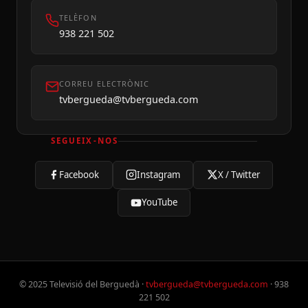
TELÈFON
938 221 502
CORREU ELECTRÒNIC
tvbergueda@tvbergueda.com
SEGUEIX-NOS
Facebook
Instagram
X / Twitter
YouTube
© 2025 Televisió del Berguedà ·
tvbergueda@tvbergueda.com
· 938
221 502