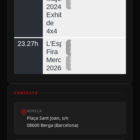
Xarxa
2024.
+
Exhibició
de
4x4
23.27h
L'Espunyola,
Televisió
del
Fira
Berguedà
Mercat
La
Xarxa
2026
+
CONTACTE
ADREÇA
Plaça Sant Joan, s/n
08600 Berga (Barcelona)