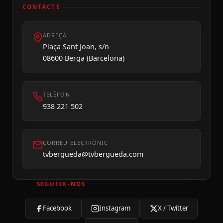
CONTACTE
ADREÇA
Dilluns 10
Plaça Sant Joan, s/n
08600 Berga (Barcelona)
TELÈFON
938 221 502
CORREU ELECTRÒNIC
tvbergueda@tvbergueda.com
SEGUEIX-NOS
Facebook
Instagram
X / Twitter