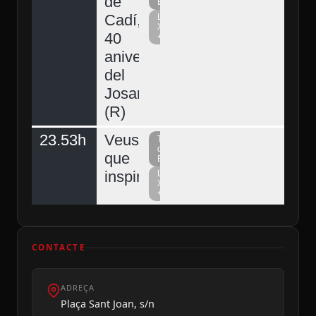
de
Berguedà
Cadí,
La
Xarxa
40
+
aniversari
del
Josart
(R)
23.53h
Veus
Televisió
del
que
Berguedà
inspiren
La
Xarxa
+
CONTACTE
ADREÇA
Plaça Sant Joan, s/n