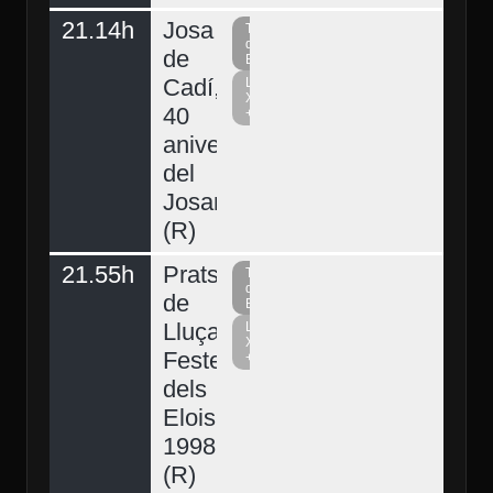
21.14h
Josa
Televisió
del
de
Berguedà
Cadí,
La
Xarxa
40
+
aniversari
del
Josart
(R)
21.55h
Prats
Televisió
del
de
Berguedà
Lluçanès,
La
Xarxa
Festes
+
dels
Elois
1998
(R)
Demà