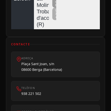
del
Molina,
Berguedà
Trobada
La
Xarxa
d'acordionistes
+
Diumenge 09
(R)
CONTACTE
ADREÇA
Plaça Sant Joan, s/n
08600 Berga (Barcelona)
TELÈFON
938 221 502