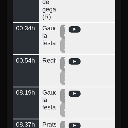
de
gegants
(R)
00.34h
Gaudeix
Televisió
del
la
Berguedà
festa
La
Xarxa
+
00.54h
Redifusió
Televisió
del
Berguedà
La
Xarxa
+
08.19h
Gaudeix
Televisió
del
la
Berguedà
festa
La
Xarxa
+
08.37h
Prats
Televisió