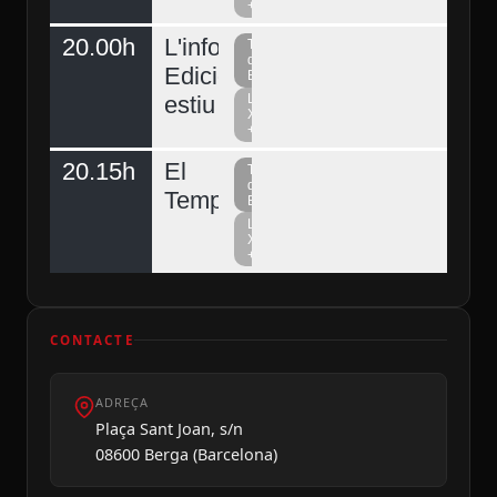
+
20.00h
L'informatiu
Televisió
del
Edició
Berguedà
estiu
La
Xarxa
+
20.15h
El
Televisió
del
Temps
Berguedà
La
Xarxa
+
CONTACTE
ADREÇA
Plaça Sant Joan, s/n
08600 Berga (Barcelona)