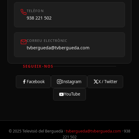
TELÈFON
938 221 502
CORREU ELECTRÒNIC
tvbergueda@tvbergueda.com
SEGUEIX-NOS
Facebook
Instagram
X / Twitter
YouTube
© 2025 Televisió del Berguedà ·
tvbergueda@tvbergueda.com
· 938
221 502