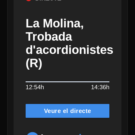
La Molina,
Trobada
d'acordionistes
(R)
12:54h
14:36h
Veure el directe