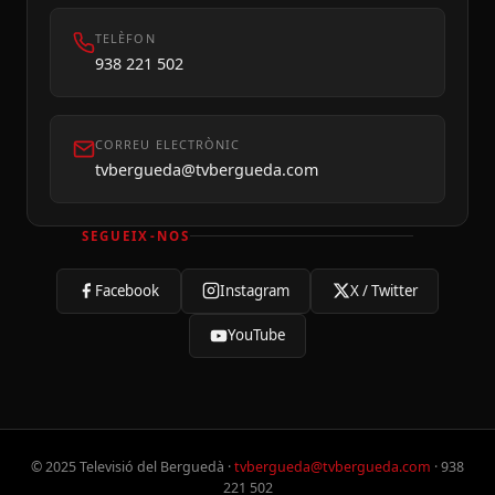
TELÈFON
938 221 502
CORREU ELECTRÒNIC
tvbergueda@tvbergueda.com
SEGUEIX-NOS
Facebook
Instagram
X / Twitter
YouTube
© 2025 Televisió del Berguedà ·
tvbergueda@tvbergueda.com
· 938
221 502