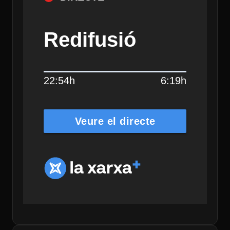
Redifusió
22:54h
6:19h
Veure el directe