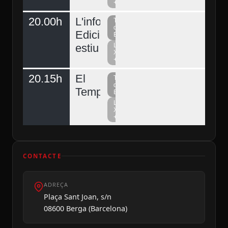
+
20.00h
L'informatiu
Televisió
del
Edició
Berguedà
estiu
La
Xarxa
+
20.15h
El
Televisió
del
Temps
Berguedà
La
Xarxa
+
CONTACTE
ADREÇA
Plaça Sant Joan, s/n
08600 Berga (Barcelona)