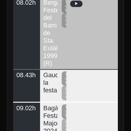
08.02h
Berga,
Televisió
del
Festes
Berguedà
del
La
Xarxa
Barri
+
de
Sta.
Eulàlia
1999
(R)
08.43h
Gaudeix
Televisió
del
la
Berguedà
festa
La
Xarxa
+
09.02h
Bagà,
Televisió
del
Festa
Berguedà
Major
La
Xarxa
2024.
+