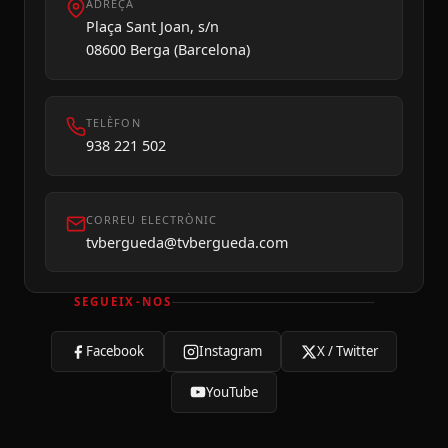
ADREÇA
Plaça Sant Joan, s/n
08600 Berga (Barcelona)
TELÈFON
938 221 502
CORREU ELECTRÒNIC
tvbergueda@tvbergueda.com
SEGUEIX-NOS
Facebook
Instagram
X / Twitter
YouTube