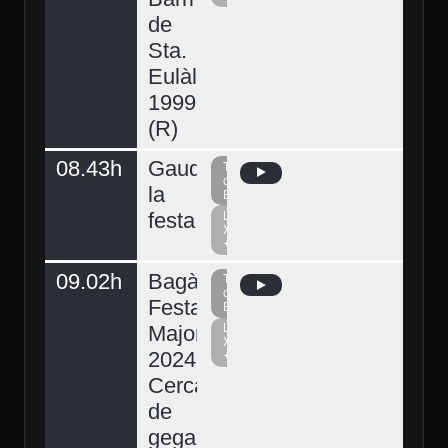
de
Sta.
Eulàlia
1999
(R)
08.43h
Gaudeix
Televisió
del
la
Berguedà
festa
La
Xarxa
+
09.02h
Bagà,
Televisió
del
Festa
Berguedà
Major
La
Xarxa
2024.
+
Cercavila
de
gegants