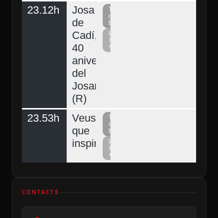
23.12h
Josa
Televisió
del
de
Berguedà
Cadí,
La
Xarxa
40
+
aniversari
del
Josart
(R)
23.53h
Veus
Televisió
del
que
Berguedà
inspiren
La
Xarxa
+
CONTACTE