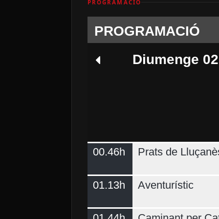
PROGRAMACIÓ
PROGRAMACIÓ
Diumenge 02
00.46h
Prats de Lluçanè
Dimecres 05
01.13h
Aventurístic
01.44h
Caminant per Ca