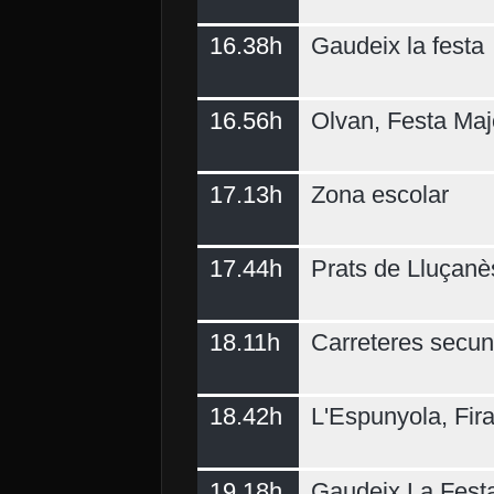
16.38h
Gaudeix la festa
16.56h
Olvan, Festa Maj
17.13h
Zona escolar
17.44h
Prats de Lluçanè
18.11h
Carreteres secun
18.42h
L'Espunyola, Fir
19.18h
Gaudeix La Fest