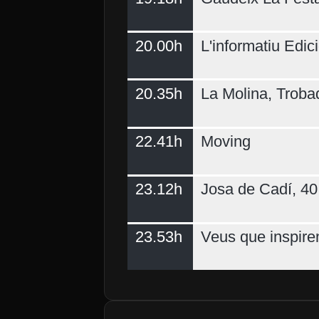
20.00h
L'informatiu Edici
20.35h
La Molina, Troba
22.41h
Moving
23.12h
Josa de Cadí, 40 
23.53h
Veus que inspire