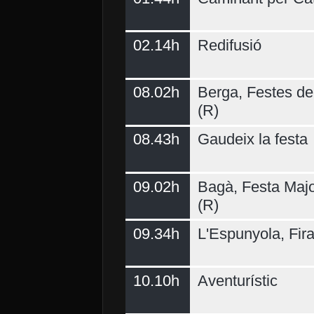
02.14h
Redifusió
Demà
08.02h
Berga, Festes del
(R)
08.43h
Gaudeix la festa
09.02h
Bagà, Festa Majo
(R)
09.34h
L'Espunyola, Fir
10.10h
Aventurístic