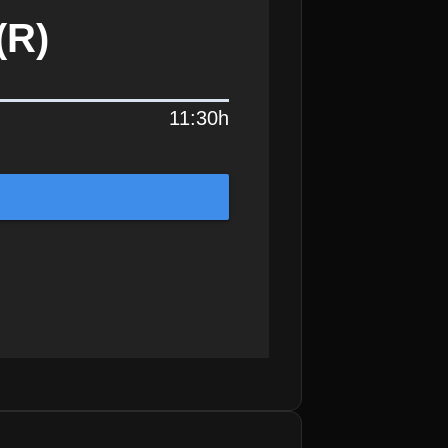
(R)
11:30h