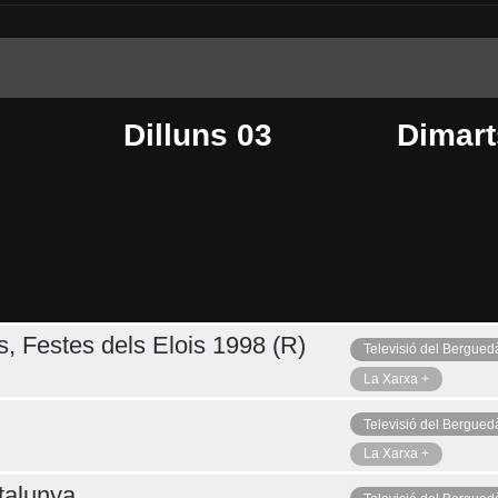
Dilluns 03
Dimart
s, Festes dels Elois 1998 (R)
Televisió del Bergued
Dijous 06
Ahir
La Xarxa +
Televisió del Bergued
La Xarxa +
talunya