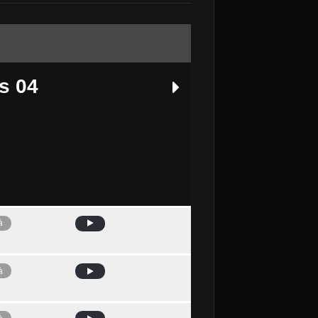
s 04
à
Avui
à