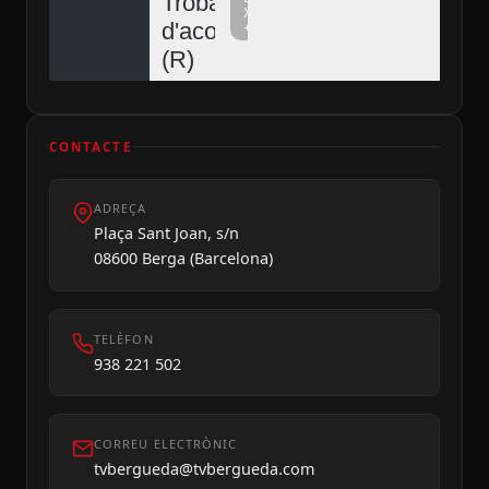
Trobada
Xarxa
d'acordionistes
+
Diumenge 09
(R)
CONTACTE
ADREÇA
Plaça Sant Joan, s/n
08600 Berga (Barcelona)
TELÈFON
938 221 502
CORREU ELECTRÒNIC
tvbergueda@tvbergueda.com