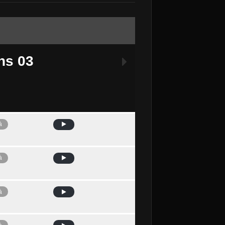
ns 03
à
Avui
à
à