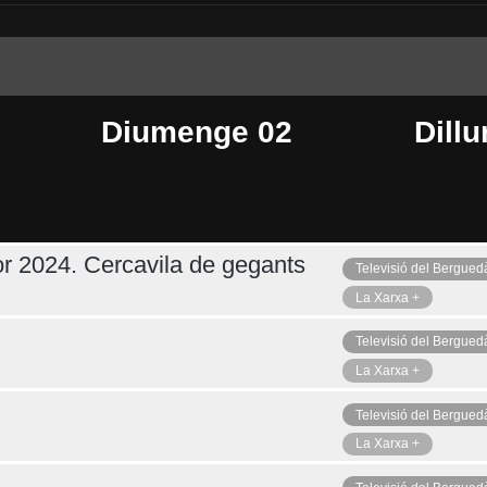
Diumenge 02
Dillu
r 2024. Cercavila de gegants
Televisió del Bergued
Dimecres 05
Ahir
La Xarxa +
Televisió del Bergued
La Xarxa +
Televisió del Bergued
La Xarxa +