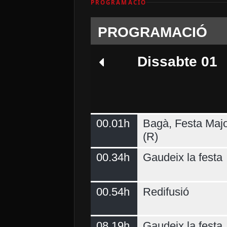
PROGRAMACIÓ
PROGRAMACIÓ
Dissabte 01
00.01h
Bagà, Festa Majo
Dimarts 04
(R)
00.34h
Gaudeix la festa
00.54h
Redifusió
08.19h
Gaudeix la festa