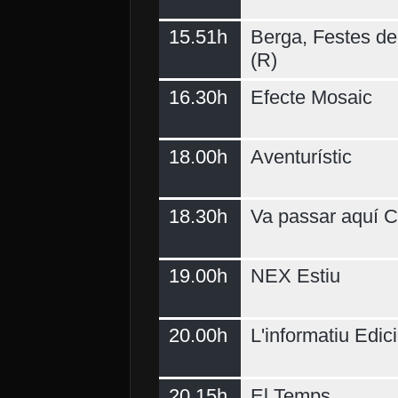
15.51h
Berga, Festes del
(R)
16.30h
Efecte Mosaic
18.00h
Aventurístic
18.30h
Va passar aquí C
19.00h
NEX Estiu
20.00h
L'informatiu Edici
20.15h
El Temps