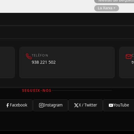
Televisió del Bergued
La Xarxa +
TELÈFON
C
938 221 502
SEGUEIX-NOS
Facebook
Instagram
X / Twitter
YouTube