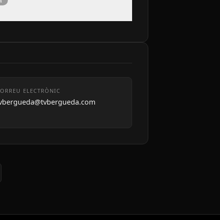
à
ORREU ELECTRÒNIC
tvbergueda@tvbergueda.com