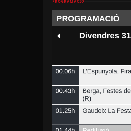
PROGRAMACIÓ
PROGRAMACIÓ
Divendres 31
00.06h
L'Espunyola, Fir
Dilluns 03
00.43h
Berga, Festes del
(R)
01.25h
Gaudeix La Fest
01.44h
Redifusió