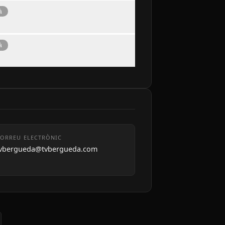
à
à
ORREU ELECTRÒNIC
tvbergueda@tvbergueda.com