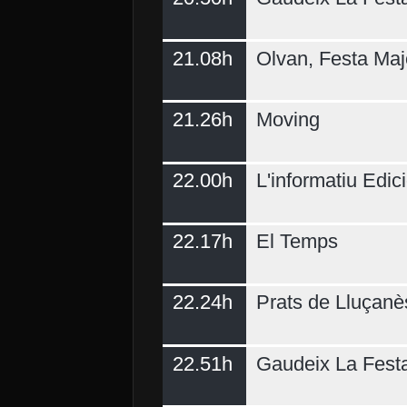
21.08h
Olvan, Festa Maj
21.26h
Moving
22.00h
L'informatiu Edici
22.17h
El Temps
22.24h
Prats de Lluçanè
22.51h
Gaudeix La Fest