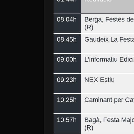
08.04h
Berga, Festes del
(R)
08.45h
Gaudeix La Fest
09.00h
L'informatiu Edici
09.23h
NEX Estiu
10.25h
Caminant per Ca
10.57h
Bagà, Festa Majo
(R)