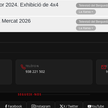
or 2024. Exhibició de 4x4
Televisió del Bergued
La Xarxa +
a Mercat 2026
Televisió del Bergued
La Xarxa +
TELÈFON
C
938 221 502
SEGUEIX-NOS
Facebook
Instagram
X / Twitter
YouTube