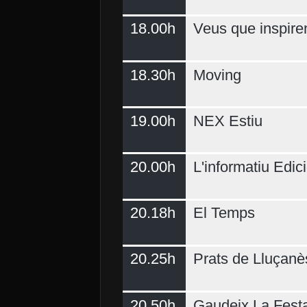
18.00h
Veus que inspire
18.30h
Moving
19.00h
NEX Estiu
20.00h
L'informatiu Edici
20.18h
El Temps
20.25h
Prats de Lluçanè
20.50h
Gaudeix La Fest