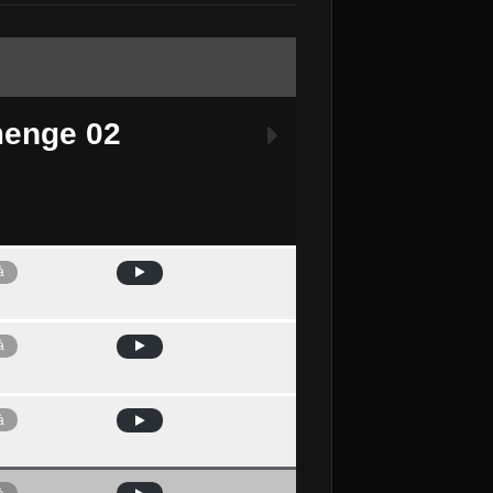
enge 02
à
Avui
à
à