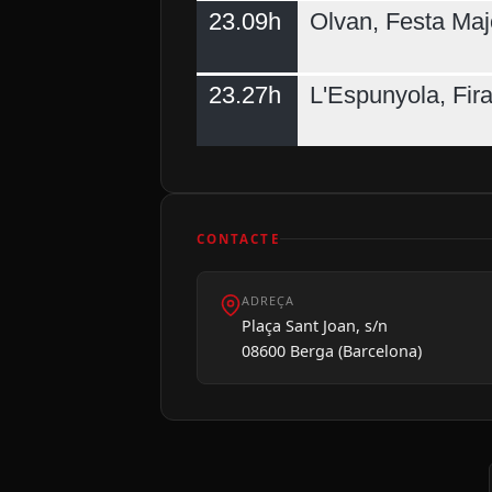
23.09h
Olvan, Festa Maj
23.27h
L'Espunyola, Fir
CONTACTE
ADREÇA
Plaça Sant Joan, s/n
08600 Berga (Barcelona)