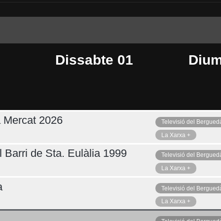
Dissabte 01
Dium
a Mercat 2026
Televisió del Bergued
Dimarts 04
Ahir
La Xarxa +
 Barri de Sta. Eulàlia 1999
Televisió del Bergued
La Xarxa +
a
Televisió del Bergued
La Xarxa +