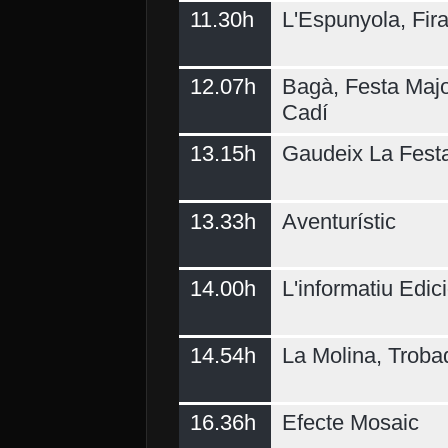
11.30h
L'Espunyola, Fir
12.07h
Bagà, Festa Majo
Cadí
13.15h
Gaudeix La Fest
13.33h
Aventurístic
14.00h
L'informatiu Edici
14.54h
La Molina, Troba
16.36h
Efecte Mosaic